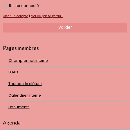
Rester connecté
Créer un compte
|
Mot de passe perdu ?
Valider
Pages membres
Championnat interne
Duels
Tournoi de clôture
Calendrier interne
Documents
Agenda