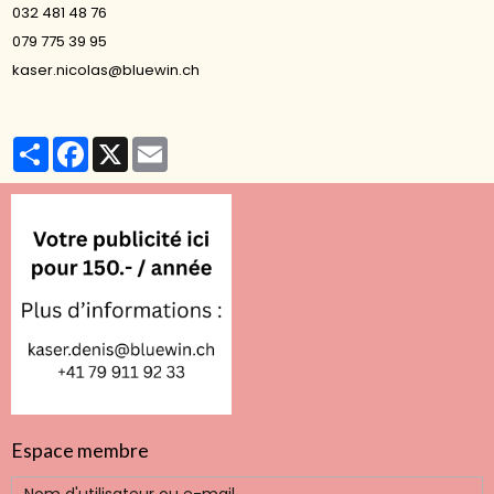
032 481 48 76
079 775 39 95
kaser.nicolas@bluewin.ch
Partager
Facebook
X
Email
Espace membre