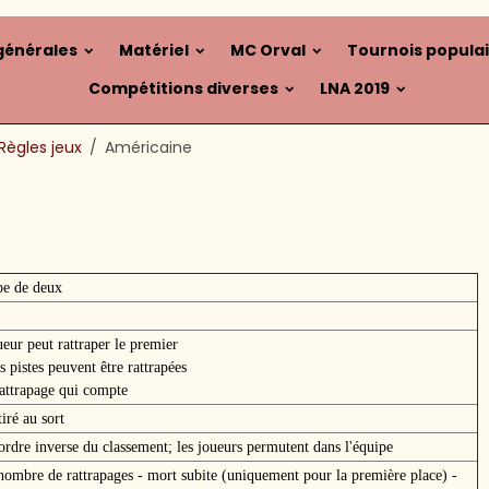
générales
Matériel
MC Orval
Tournois popula
Compétitions diverses
LNA 2019
Règles jeux
Américaine
pe de deux
eur peut rattraper le premier
s pistes peuvent être rattrapées
rattrapage qui compte
tiré au sort
ordre inverse du classement; les joueurs permutent dans l'équipe
 nombre de rattrapages - mort subite (uniquement pour la première place) -