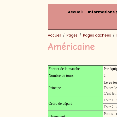
Accueil
Informations 
Accueil
Pages
Pages cachées
Américaine
Format de la manche
Par équi
Nombre de tours
2
Le 2e jou
Principe
Toutes le
C'est le 
Tour 1
Ordre de départ
Tour 2
Points -
Classement