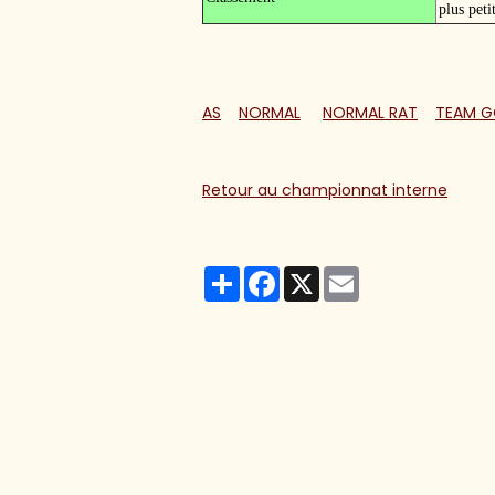
plus peti
AS
NORMAL
NORMAL RAT
TEAM G
Retour au championnat interne
Partager
Facebook
X
Email